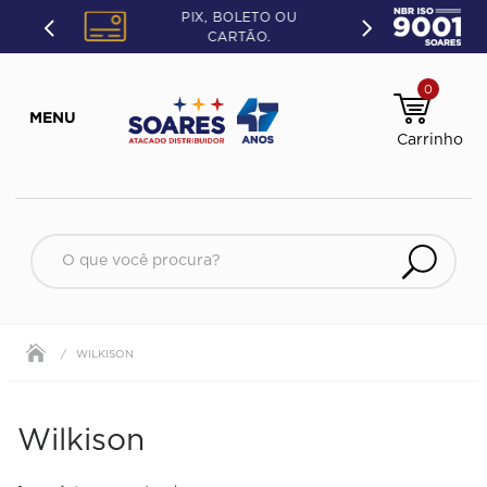
PIX, BOLETO OU
CARTÃO.
0
O que você procura?
WILKISON
Wilkison