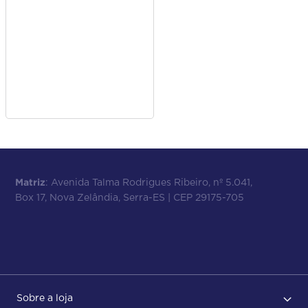
Matriz
: Avenida Talma Rodrigues Ribeiro, nº 5.041,
Box 17, Nova Zelândia, Serra-ES | CEP 29175-705
Sobre a loja