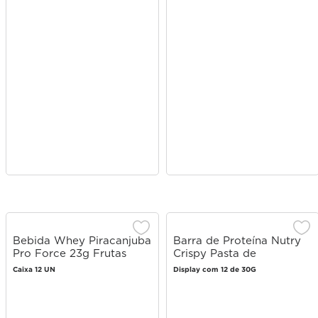
Bebida Whey Piracanjuba
Barra de Proteína Nutry
Pro Force 23g Frutas
Crispy Pasta de
Vermelhas 250ml
Amendoim 30g
Caixa 12 UN
Display com 12 de 30G