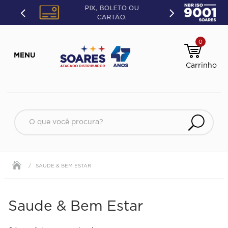
PIX, BOLETO OU
CARTÃO.
0
O que você procura?
SAUDE & BEM ESTAR
Saude & Bem Estar