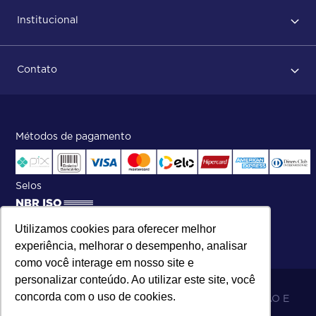
Primeiro acesso
Institucional
Após conclusão do pedido
Dicas no momento do recebimento
Sobre Nós
Regras de devolução
Contato
ISO
Status do pedido e acompanhamento da entrega
Aniversário 47 Anos
Faça parte de nossa equipe
Fale Conosco
Métodos de pagamento
Central de atendimento:
Telefone:
(27) 2121-9000
.
Segunda a Sexta das 8h às 17h30
Selos
Utilizamos cookies para oferecer melhor
experiência, melhorar o desempenho, analisar
como você interage em nosso site e
personalizar conteúdo. Ao utilizar este site, você
concorda com o uso de cookies.
06.698.001/0002-19 - MB 5 COMÉRCIO IMPORTAÇÃO E