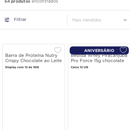
produtos
64
Filtrar
Mais Vendidos
ANIVERSÁRIO
Barra de Proteína Nutry
Bebida Whey Piracanjuba
Crispy Chocolate ao Leite
Pro Force 15g chocolate
30g
250ml
Display com 12 de 30G
Caixa 12 UN