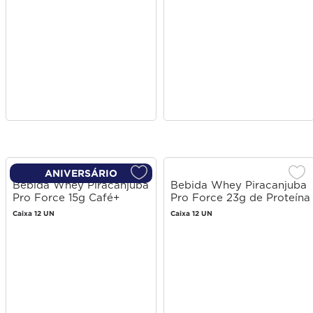
ANIVERSÁRIO
Bebida Whey Piracanjuba
Bebida Whey Piracanjuba
Pro Force 15g Café+
Pro Force 23g de Proteína
250ml
Cacau 250ml
Caixa 12 UN
Caixa 12 UN