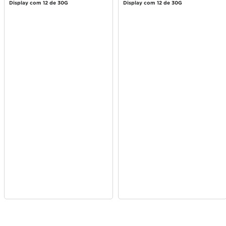
30g
30g
Display com 12 de 30G
Display com 12 de 30G