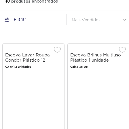
produtos
40
Filtrar
Mais Vendidos
Escova Lavar Roupa
Escova Brilhus Multiuso
Condor Plástico 12
Plástico 1 unidade
unidades
CX c/ 12 unidades
Caixa 36 UN