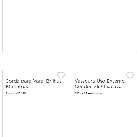
Corda para Varal Brilhus
Vassoura Uso Externo
10 metros
Condor V52 Piaçava
Sintética
Pacote 12 UN
CX c/ 12 unidades