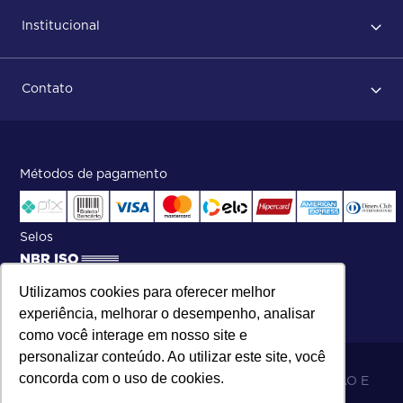
Primeiro acesso
Institucional
Após conclusão do pedido
Dicas no momento do recebimento
Sobre Nós
Regras de devolução
Contato
ISO
Status do pedido e acompanhamento da entrega
Aniversário 47 Anos
Faça parte de nossa equipe
Fale Conosco
Métodos de pagamento
Central de atendimento:
Telefone:
(27) 2121-9000
.
Segunda a Sexta das 8h às 17h30
Selos
Utilizamos cookies para oferecer melhor
experiência, melhorar o desempenho, analisar
como você interage em nosso site e
personalizar conteúdo. Ao utilizar este site, você
concorda com o uso de cookies.
06.698.001/0002-19 - MB 5 COMÉRCIO IMPORTAÇÃO E