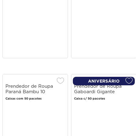
ANIVERSÁRIO
Prendedor de Roupa
Prendedor de Roupa
Paraná Bambu 10
Gaboardi Gigante
unidades
Caixas com 50 pacotes
Caixa c/ 50 pacotes