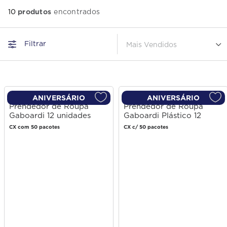
produtos
10
Filtrar
Mais Vendidos
ANIVERSÁRIO
ANIVERSÁRIO
Prendedor de Roupa
Prendedor de Roupa
Gaboardi 12 unidades
Gaboardi Plástico 12
unidades
CX com 50 pacotes
CX c/ 50 pacotes