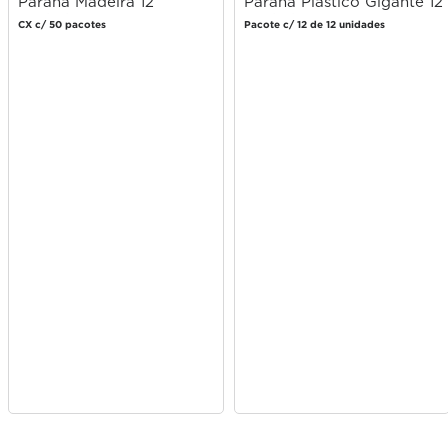
Paraná Madeira 12
Paraná Plástico Gigante 12
unidades
unidades
CX c/ 50 pacotes
Pacote c/ 12 de 12 unidades