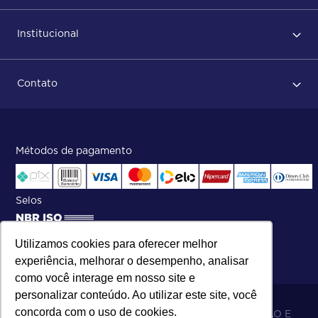
Primeiro acesso
Institucional
Após conclusão do pedido
Dicas no momento do recebimento
Sobre Nós
Regras de devolução
Contato
ISO
Status do pedido e acompanhamento da entrega
Aniversário 47 Anos
Faça parte de nossa equipe
Fale Conosco
Métodos de pagamento
Central de atendimento:
Telefone:
(27) 2121-9000
.
Segunda a Sexta das 8h às 17h30
Selos
Utilizamos cookies para oferecer melhor
experiência, melhorar o desempenho, analisar
como você interage em nosso site e
personalizar conteúdo. Ao utilizar este site, você
concorda com o uso de cookies.
06.698.001/0002-19 - MB 5 COMÉRCIO IMPORTAÇÃO E