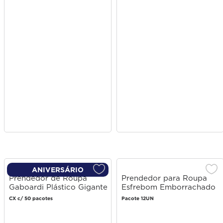
ANIVERSÁRIO
Prendedor de Roupa
Prendedor para Roupa
Gaboardi Plástico Gigante
Esfrebom Emborrachado
12 unidades
12 unidades
CX c/ 50 pacotes
Pacote 12UN