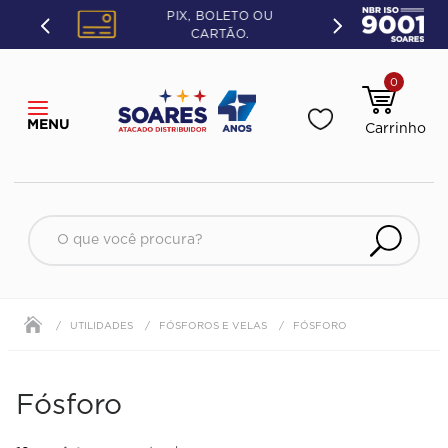
PIX, BOLETO OU
CARTÃO.
0
O que você procura?
UTILIDADES
FÓSFOROS E VELAS
FÓSFORO
Fósforo