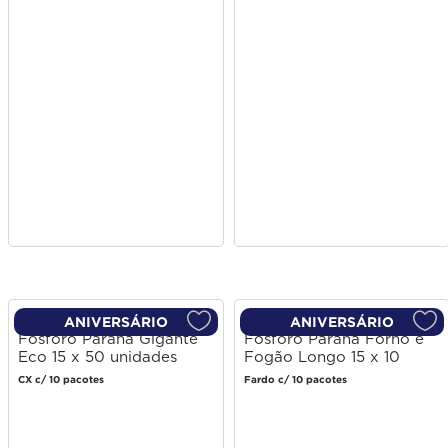
ANIVERSÁRIO
ANIVERSÁRIO
Fósforo Paraná Gigante
Fósforo Paraná Forno e
Eco 15 x 50 unidades
Fogão Longo 15 x 10
unidades
CX c/ 10 pacotes
Fardo c/ 10 pacotes