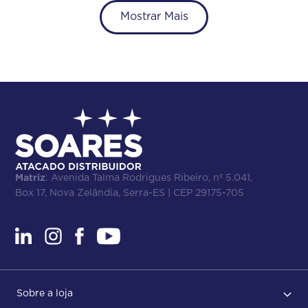
Mostrar Mais
Matriz
: Avenida Talma Rodrigues Ribeiro, nº 5.041,
Box 17, Nova Zelândia, Serra-ES | CEP 29175-705
Sobre a loja