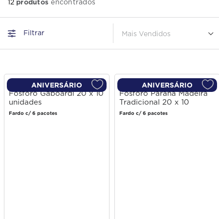
produtos
12
Filtrar
Mais Vendidos
ANIVERSÁRIO
ANIVERSÁRIO
Fósforo Gaboardi 20 x 10
Fósforo Paraná Madeira
unidades
Tradicional 20 x 10
unidades
Fardo c/ 6 pacotes
Fardo c/ 6 pacotes