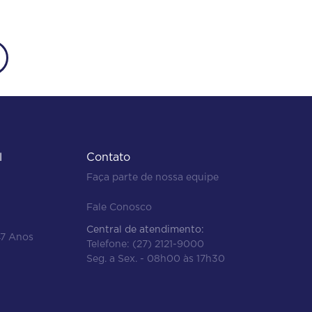
l
Contato
Faça parte de nossa equipe
Fale Conosco
Central de atendimento:
47 Anos
Telefone:
(27) 2121-9000
Seg. a Sex. - 08h00 às 17h30