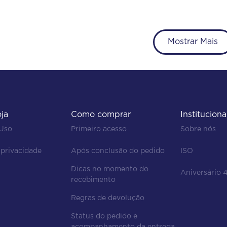
Mostrar Mais
oja
Como comprar
Instituciona
 Uso
Primeiro acesso
Sobre nós
 privacidade
Após conclusão do pedido
ISO
Dicas no momento do 
Aniversário 
recebimento
Regras de devolução
Status do pedido e
