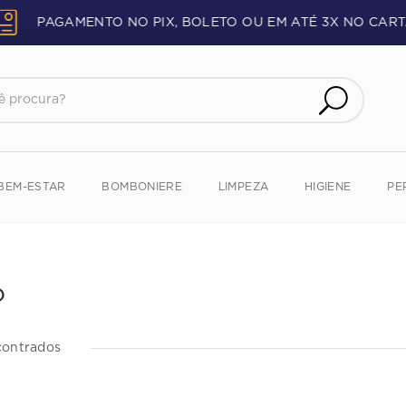
PAGAMENTO NO PIX, BOLETO OU EM ATÉ 3X NO CART
procura?
BEM-ESTAR
BOMBONIERE
LIMPEZA
HIGIENE
PE
o