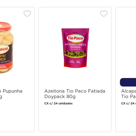
ro Pupunha
Azeitona Tio Paco Fatiada
Alcap
g
Doypack 80g
Tio P
CX c/ 24 unidades
CX c/ 24 
 login
Faça login
 comprar
para comprar