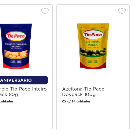
ANIVERSÁRIO
lo Tio Paco Inteiro
Azeitona Tio Paco
ack 80g
Doypack 100g
unidades
CX c/ 24 unidades
Faça login
Faça login
para comprar
para comprar