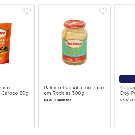
 Paco
Palmito Pupunha Tio Paco
Cogume
 Caroço 80g
em Rodelas 300g
Doy P
CX c/ 15 unidades
CX c/ 24 
 login
Faça login
 comprar
para comprar