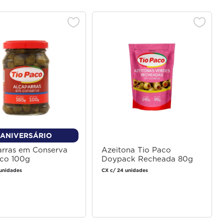
ANIVERSÁRIO
arras em Conserva
Azeitona Tio Paco
aco 100g
Doypack Recheada 80g
unidades
CX c/ 24 unidades
Faça login
Faça login
para comprar
para comprar