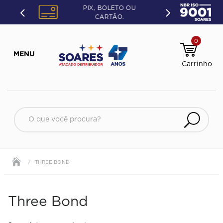
PIX, BOLETO OU
CARTÃO.
0
O que você procura?
THREE BOND
Three Bond