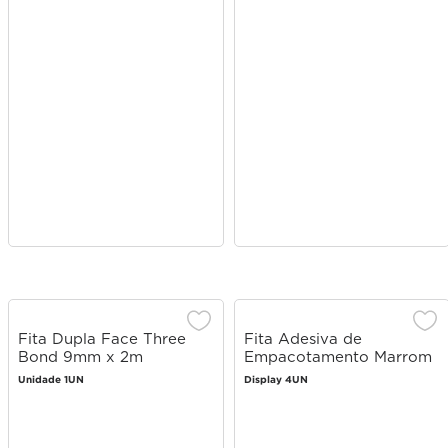
Fita Dupla Face Three
Fita Adesiva de
Bond 9mm x 2m
Empacotamento Marrom
Three Bond 48mm X 45m
Unidade 1UN
Display 4UN