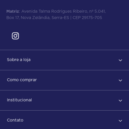
Matriz
: Avenida Talma Rodrigues Ribeiro, nº 5.041,
Box 17, Nova Zelândia, Serra-ES | CEP 29175-705
Sobre a loja
Regras de Uso
Como comprar
Política de privacidade
Primeiro acesso
Institucional
Após conclusão do pedido
Dicas no momento do recebimento
Sobre Nós
Regras de devolução
Contato
ISO
Status do pedido e acompanhamento da entrega
Aniversário 47 Anos