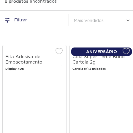
produtos
8
Filtrar
Mais Vendidos
ANIVERSÁRIO
Fita Adesiva de
Cola Super Three Bond
Empacotamento
Cartela 2g
Transparente Three Bond
Display 4UN
Cartela c/ 12 unidades
48mm X 45m