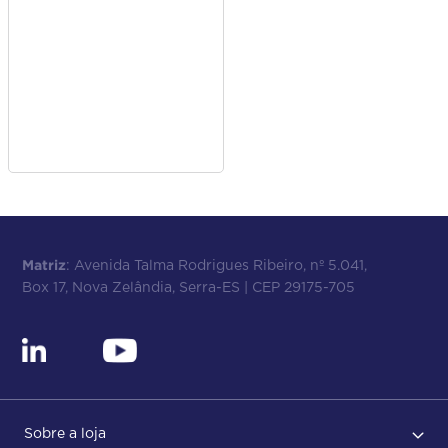
Matriz
: Avenida Talma Rodrigues Ribeiro, nº 5.041,
Box 17, Nova Zelândia, Serra-ES | CEP 29175-705
Sobre a loja