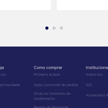
para comprar
para comprar
oja
Como comprar
Instituciona
 Uso
Primeiro acesso
Sobre nós
 privacidade
Após conclusão do pedido
ISO
Dicas no momento do 
Aniversário 
recebimento
Regras de devolução