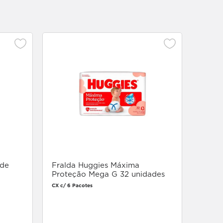
Toalh
Baby 
unida
Unidade
 de
Fralda Huggies Máxima
Proteção Mega G 32 unidades
CX c/ 6 Pacotes
Faça login