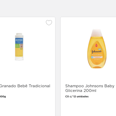
 Granado Bebê Tradicional
Shampoo Johnsons Baby
Glicerina 200ml
100g
CX c/ 12 unidades
Faça login
Faça login