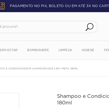
PAGAMENTO NO PIX, BOLETO OU EM ATÉ 3X NO CART
procura?
BEM-ESTAR
BOMBONIERE
LIMPEZA
HIGIENE
PE
OO E CONDICIONADOR JOHNSONS KIDS 2 EM 1 REFIL 180ML
Shampoo e Condicion
180ml