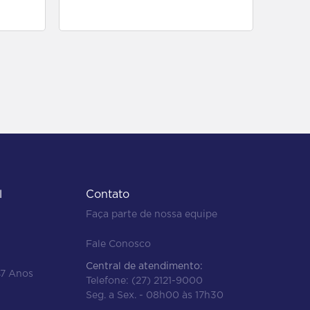
para comprar
l
Contato
Faça parte de nossa equipe
Fale Conosco
Central de atendimento:
47 Anos
Telefone:
(27) 2121-9000
Seg. a Sex. - 08h00 às 17h30