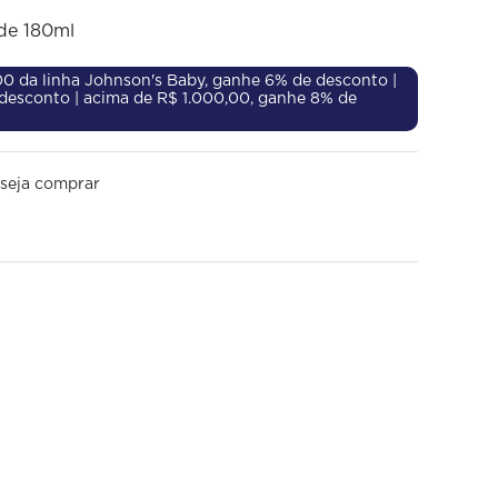
de 180ml
0 da linha Johnson's Baby, ganhe 6% de desconto |
 desconto | acima de R$ 1.000,00, ganhe 8% de
seja comprar