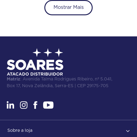
Mostrar Mais
Matriz
: Avenida Talma Rodrigues Ribeiro, nº 5.041,
Box 17, Nova Zelândia, Serra-ES | CEP 29175-705
Sobre a loja