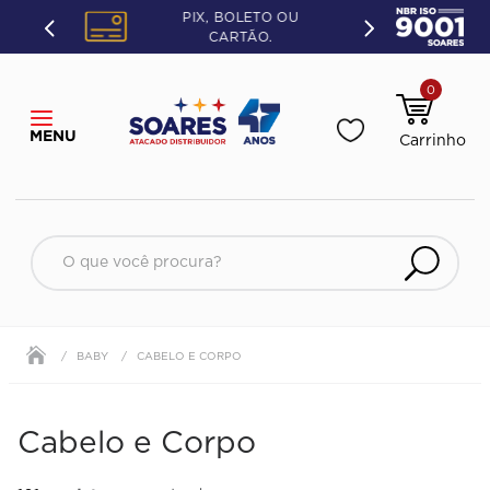
PIX, BOLETO OU
CARTÃO.
0
O que você procura?
BABY
CABELO E CORPO
Cabelo e Corpo