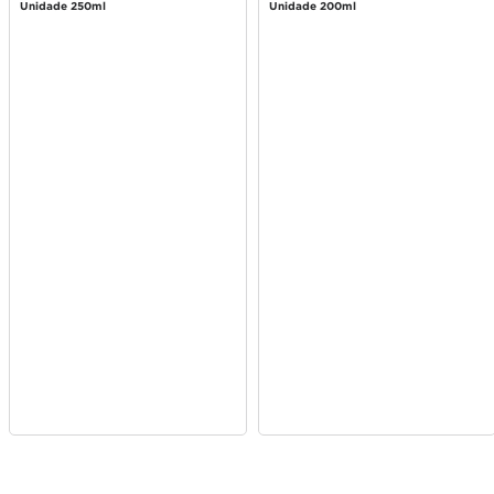
Tradicional 250ml
Unidade 250ml
Unidade 200ml