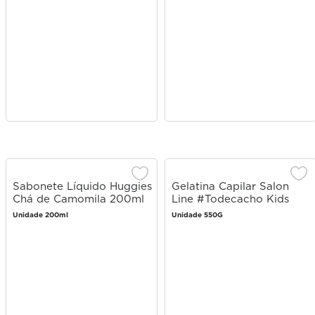
Sabonete Líquido Huggies
Gelatina Capilar Salon
Chá de Camomila 200ml
Line #Todecacho Kids
Melancia 550g
Unidade 200ml
Unidade 550G