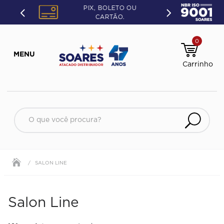
PIX, BOLETO OU
CARTÃO.
0
O que você procura?
SALON LINE
Salon Line