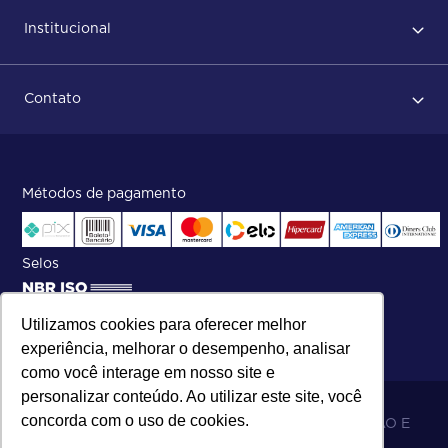
Primeiro acesso
Institucional
Após conclusão do pedido
Dicas no momento do recebimento
Sobre Nós
Regras de devolução
Contato
ISO
Status do pedido e acompanhamento da entrega
Aniversário 47 Anos
Faça parte de nossa equipe
Fale Conosco
Métodos de pagamento
Central de atendimento:
Telefone:
(27) 2121-9000
.
Segunda a Sexta das 8h às 17h30
Selos
Utilizamos cookies para oferecer melhor
experiência, melhorar o desempenho, analisar
como você interage em nosso site e
personalizar conteúdo. Ao utilizar este site, você
concorda com o uso de cookies.
06.698.001/0002-19 - MB 5 COMÉRCIO IMPORTAÇÃO E