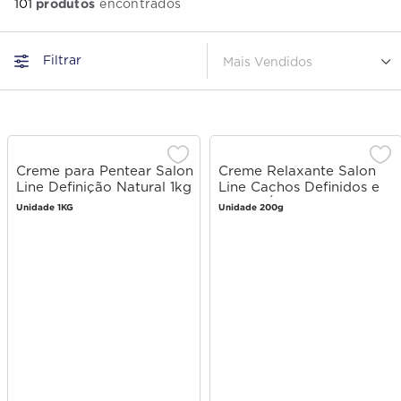
produtos
101
Filtrar
Mais Vendidos
Creme para Pentear Salon
Creme Relaxante Salon
Line Definição Natural 1kg
Line Cachos Definidos e
Soltos Óleo de Coco e
Unidade 1KG
Unidade 200g
Óleo de Avelã 200g