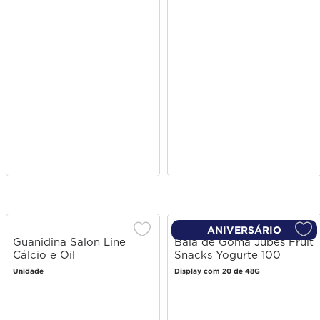
ANIVERSÁRIO
Guanidina Salon Line
Bala de Goma Jubes Fruit
Cálcio e Oil
Snacks Yogurte 100
Morango com Creme 48g
Unidade
Display com 20 de 48G