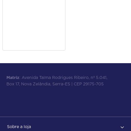
Matriz
: Avenida Talma Rodrigues Ribeiro, nº 5.041,
Box 17, Nova Zelândia, Serra-ES | CEP 29175-705
Sobre a loja