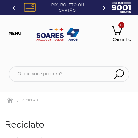
PIX, BOLETO OU
CARTÃO.
0
O que você procura?
RECICLATO
Reciclato