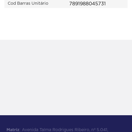
7891988045731
Cod Barras Unitário
Matriz
: Avenida Talma Rodrigues Ribeiro, nº 5.041,