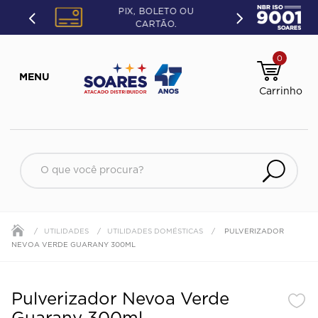
PIX, BOLETO OU
CARTÃO.
0
O que você procura?
UTILIDADES
UTILIDADES DOMÉSTICAS
PULVERIZADOR
NEVOA VERDE GUARANY 300ML
Pulverizador Nevoa Verde