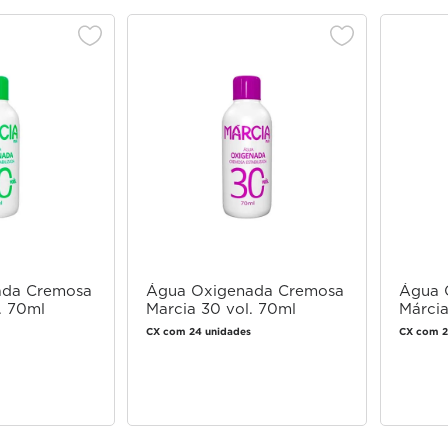
ada Cremosa
Água Oxigenada Cremosa
Água 
. 70ml
Marcia 30 vol. 70ml
Márcia
CX com 24 unidades
CX com 2
 login
Faça login
 comprar
para comprar