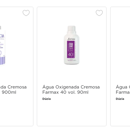
ada Cremosa
Água Oxigenada Cremosa
Água 
. 900ml
Farmax 40 vol. 90ml
Farma
Dúzia
Dúzia
 login
Faça login
 comprar
para comprar