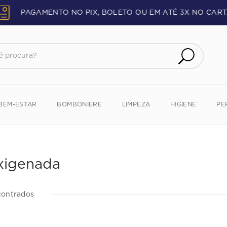
PAGAMENTO NO PIX, BOLETO OU EM ATÉ 3X NO CART
procura?
BEM-ESTAR
BOMBONIERE
LIMPEZA
HIGIENE
PE
xigenada