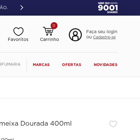
ÃO.
0
Faça seu login
ou
Cadastre-se
RFUMARIA
MARCAS
OFERTAS
NOVIDADES
Ameixa Dourada 400ml