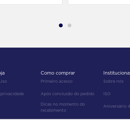
oja
Como comprar
Instituciona
 Uso
Primeiro acesso
Sobre nós
 privacidade
Após conclusão do pedido
ISO
Dicas no momento do 
Aniversário 
recebimento
Regras de devolução