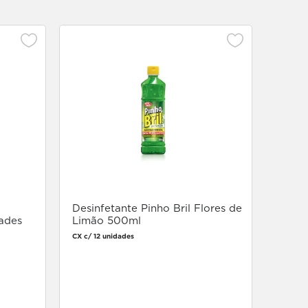
Desta
Gráti
CX c/ 12
Desinfetante Pinho Bril Flores de
ades
Limão 500ml
CX c/ 12 unidades
Faça login
para comprar