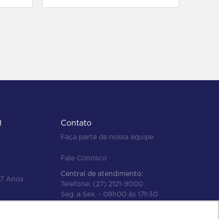
l
Contato
Faça parte de nossa equipe
Fale Conosco
Central de atendimento:
47 Anos
Telefone:
(27) 2121-9000
Seg. a Sex. - 08h00 às 17h30