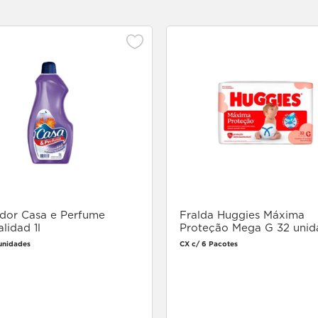
dor Casa e Perfume
Fralda Huggies Máxima
lidad 1l
Proteção Mega G 32 unid
 unidades
CX c/ 6 Pacotes
Faça login
Faça login
para comprar
para comprar