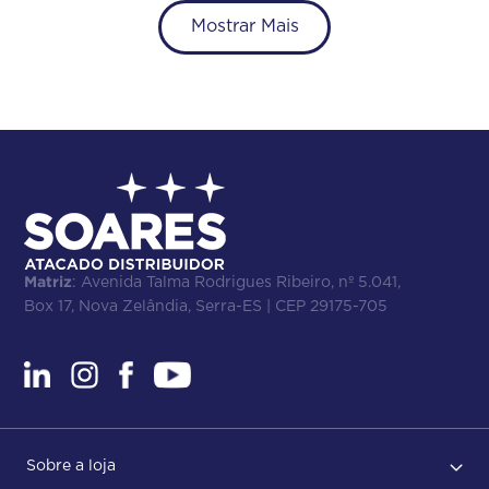
Mostrar Mais
Matriz
: Avenida Talma Rodrigues Ribeiro, nº 5.041,
Box 17, Nova Zelândia, Serra-ES | CEP 29175-705
Sobre a loja