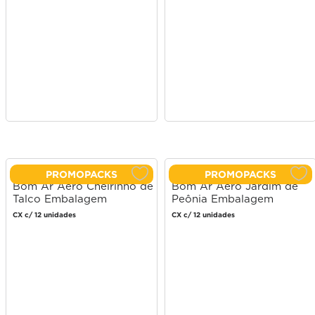
PROMOPACKS
PROMOPACKS
Bom Ar Aero Cheirinho de
Bom Ar Aero Jardim de
Talco Embalagem
Peônia Embalagem
Econômica 360ml
Econômica 360ml
CX c/ 12 unidades
CX c/ 12 unidades