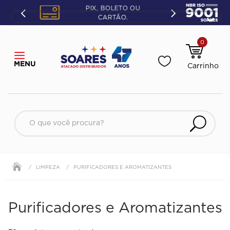
PIX, BOLETO OU
CARTÃO.
0
O que você procura?
LIMPEZA
PURIFICADORES E AROMATIZANTES
Purificadores e Aromatizantes