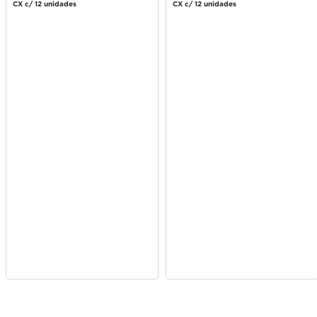
Embalagem Econômica
CX c/ 12 unidades
CX c/ 12 unidades
360ml