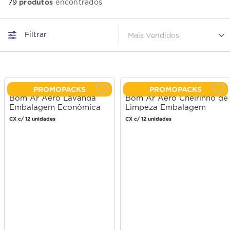
produtos
79
Filtrar
Mais Vendidos
PROMOPACKS
PROMOPACKS
Bom Ar Aero Lavanda
Bom Ar Aero Cheirinho de
Embalagem Econômica
Limpeza Embalagem
360ml
Econômica 360ml
CX c/ 12 unidades
CX c/ 12 unidades