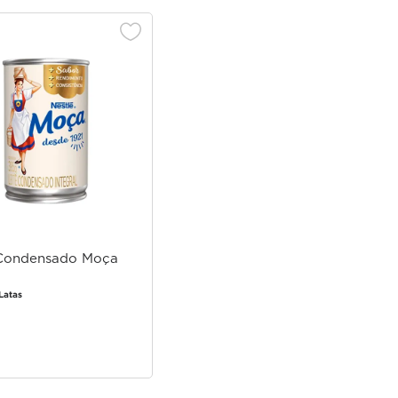
 Condensado Moça
Latas
Faça login
para comprar