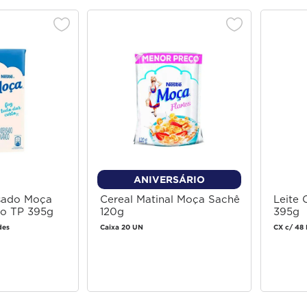
ANIVERSÁRIO
sado Moça
Cereal Matinal Moça Sachê
Leite
o TP 395g
120g
395g
des
Caixa 20 UN
CX c/ 48 
 login
Faça login
 comprar
para comprar