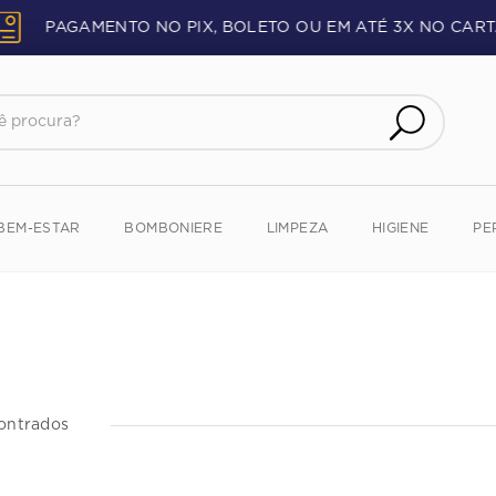
PAGAMENTO NO PIX, BOLETO OU EM ATÉ 3X NO CART
procura?
BEM-ESTAR
BOMBONIERE
LIMPEZA
HIGIENE
PE