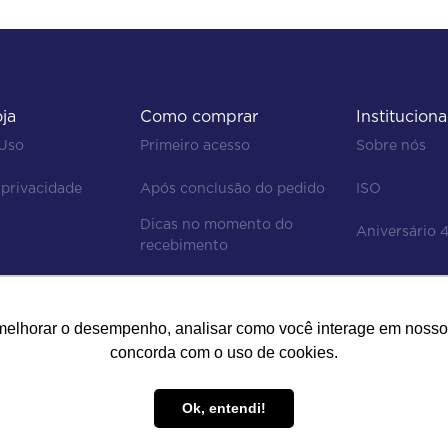
oja
Como comprar
Instituciona
 Uso
Primeiro acesso
Sobre nós
 privacidade
Após conclusão do pedido
ISO
Dicas no momento do 
Aniversário 
recebimento
Regras de devolução
Status do pedido e

melhorar o desempenho, analisar como você interage em nosso sit
acompanhamento da entrega
concorda com o uso de cookies.
Ok, entendi!