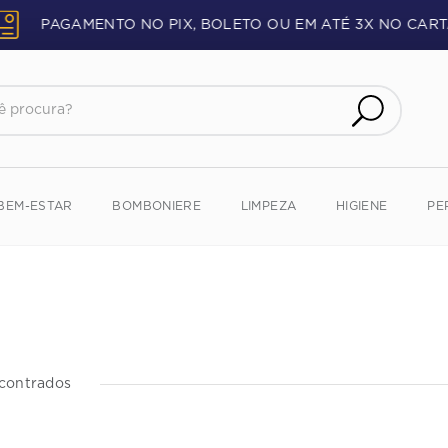
PAGAMENTO NO PIX, BOLETO OU EM ATÉ 3X NO CART
procura?
BEM-ESTAR
BOMBONIERE
LIMPEZA
HIGIENE
PE