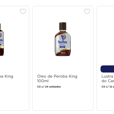
ba King
Óleo de Peroba King
Lustra
100ml
do Ca
CX c/ 24 unidades
CX c/ 12 
 login
Faça login
 comprar
para comprar