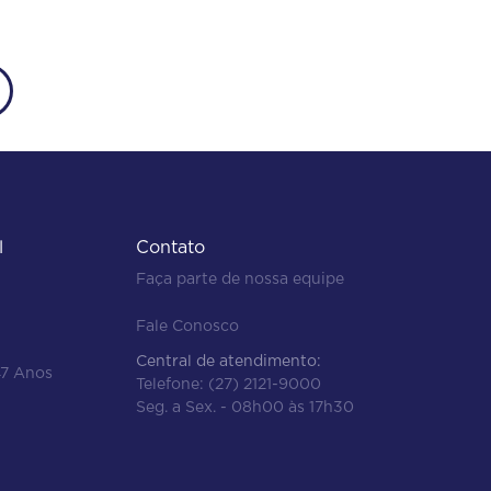
l
Contato
Faça parte de nossa equipe
Fale Conosco
Central de atendimento:
47 Anos
Telefone:
(27) 2121-9000
Seg. a Sex. - 08h00 às 17h30