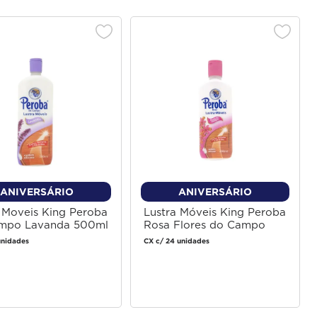
ANIVERSÁRIO
ANIVERSÁRIO
 Moveis King Peroba
Lustra Móveis King Peroba
mpo Lavanda 500ml
Rosa Flores do Campo
200ml
unidades
CX c/ 24 unidades
Faça login
Faça login
para comprar
para comprar