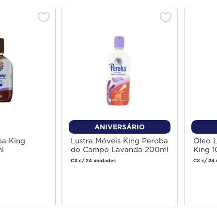
ANIVERSÁRIO
ba King
Lustra Móveis King Peroba
Óleo L
l
do Campo Lavanda 200ml
King 
CX c/ 24 unidades
CX c/ 24 
 login
Faça login
 comprar
para comprar