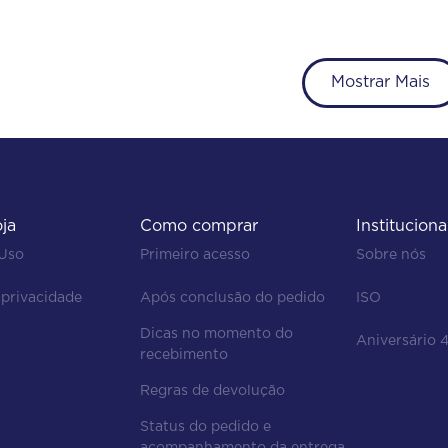
Mostrar Mais
oja
Como comprar
Instituciona
 Uso
Primeiro acesso
Sobre nós
 privacidade
Após conclusão do pedido
ISO
Dicas no momento do 
Aniversário 
recebimento
Regras de devolução
Status do pedido e
