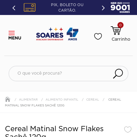
PIX, BOLETO OU
CARTÃO.
0
O que você procura?
ALIMENTAR
ALIMENTO INFANTIL
CEREAL
CEREAL
MATINAL SNOW FLAKES SACHÊ 120G
Cereal Matinal Snow Flakes