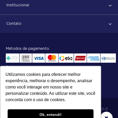
Institucional
Após conclusão do pedido
Dicas no momento do recebimento
Sobre Nós
Regras de devolução
Contato
ISO
Status do pedido e acompanhamento da entrega
Aniversário 47 Anos
Faça parte de nossa equipe
Fale Conosco
Métodos de pagamento
Central de atendimento:
Telefone:
(27) 2121-9000
.
Segunda a Sexta das 8h às 17h30
Selos
Utilizamos cookies para oferecer melhor
experiência, melhorar o desempenho, analisar
como você interage em nosso site e
personalizar conteúdo. Ao utilizar este site, você
concorda com o uso de cookies.
06.698.001/0002-19 - MB 5 COMÉRCIO IMPORTAÇÃO E
Ok, entendi!