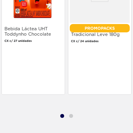
PROMOPACKS
Bebida Láctea UHT
Cremogema Mingau
Toddynho Chocolate
Tradicional Leve 180g
200ml
Pague 130g
CX c/ 27 unidades
CX c/ 24 unidades