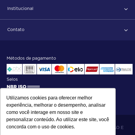
Primeiro acesso
Institucional
Após conclusão do pedido
Dicas no momento do recebimento
Sobre Nós
Regras de devolução
Contato
ISO
Status do pedido e acompanhamento da entrega
Aniversário 47 Anos
Faça parte de nossa equipe
Fale Conosco
Métodos de pagamento
Central de atendimento:
Telefone:
(27) 2121-9000
.
Segunda a Sexta das 8h às 17h30
Selos
Utilizamos cookies para oferecer melhor
experiência, melhorar o desempenho, analisar
como você interage em nosso site e
personalizar conteúdo. Ao utilizar este site, você
concorda com o uso de cookies.
06.698.001/0002-19 - MB 5 COMÉRCIO IMPORTAÇÃO E