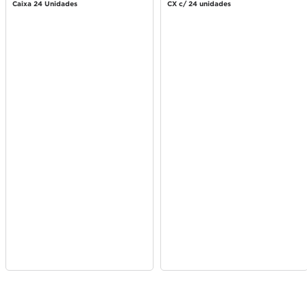
Pague 130g
Caixa 24 Unidades
CX c/ 24 unidades