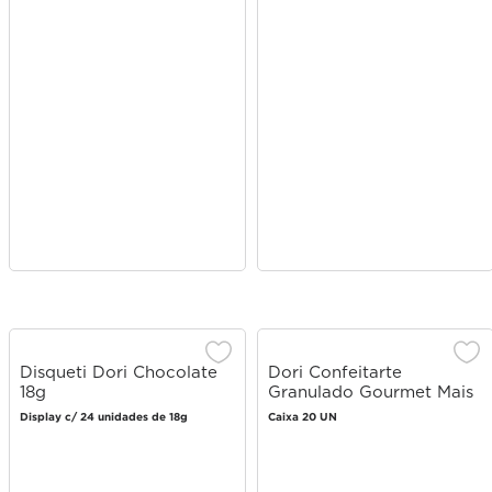
Disqueti Dori Chocolate
Dori Confeitarte
18g
Granulado Gourmet Mais
Cacau 100g
Display c/ 24 unidades de 18g
Caixa 20 UN