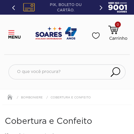
PIX, BOLETO OU
CARTÃO.
0
O que você procura?
BOMBONIERE
COBERTURA E CONFEITO
Cobertura e Confeito