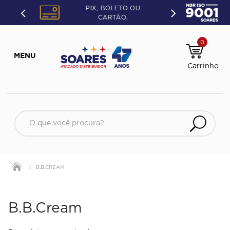
PIX, BOLETO OU
CARTÃO.
0
O que você procura?
B.B.CREAM
B.B.Cream