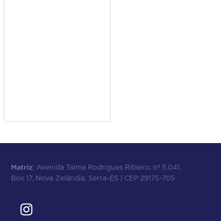
Matriz
: Avenida Talma Rodrigues Ribeiro, nº 5.041,
Box 17, Nova Zelândia, Serra-ES | CEP 29175-705