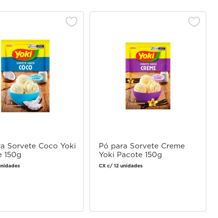
a Sorvete Coco Yoki
Pó para Sorvete Creme
e 150g
Yoki Pacote 150g
unidades
CX c/ 12 unidades
Faça login
Faça login
para comprar
para comprar