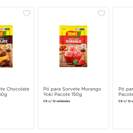
ete Chocolate
Pó para Sorvete Morango
Pó par
50g
Yoki Pacote 150g
Pacot
CX c/ 12 unidades
CX c/ 12 
 login
Faça login
 comprar
para comprar