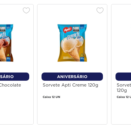
SÁRIO
ANIVERSÁRIO
Chocolate
Sorvete Apti Creme 120g
Sorve
120g
Caixa 12 UN
Caixa 12 
 login
Faça login
 comprar
para comprar