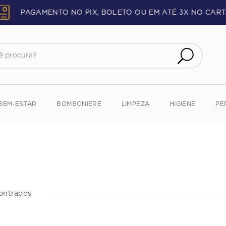
PAGAMENTO NO PIX, BOLETO OU EM ATÉ 3X NO CART
procura?
BEM-ESTAR
BOMBONIERE
LIMPEZA
HIGIENE
PE