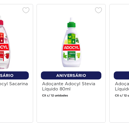
SÁRIO
ANIVERSÁRIO
cyl Sacarina
Adoçante Adocyl Stevia
Adoça
Líquido 80ml
Líqui
CX c/ 12 unidades
CX c/ 12 
 login
Faça login
 comprar
para comprar