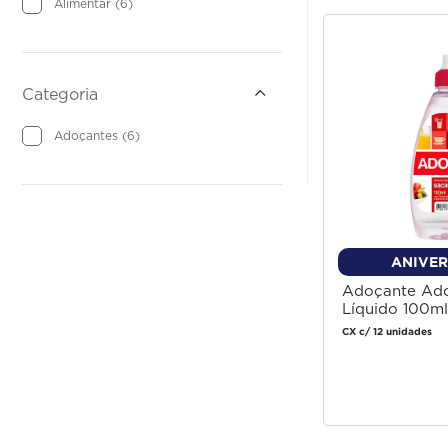
GARNIER
KELLDRIN
OLA
SANTEPEL
CARE LISS
HARPIC
LA VIOLETERA
PAMPERS
TAMPAX
DAVENE
Alimentar
(
6
)
S
GAROTO
KELLMAT
OLD EIGHT
SANY
CAREFREE
HEAD & SHOULDERS
LABOTRAT
PANASONIC
TANDY
DEPIROLL
GERIAMAX
KELLTHINE
OLD SPICE
SAPÓLIO
CASA & CUIDADO
HELLMANNS
LACTA
PANTENE
TANG
DESTAC
Categoria
GESSY
KIN LIMP
OLIVIA
SBP
CASA & LIMPEZA
HEMMER
LADY
PARANÁ
TASCHIBRA
DETEFON
Adoçantes
(
6
)
GILLETTE
KINDER
OLÉ
SCOTCH
CASA & PERFUME
HENÊ
LADY PRIME
PASSATEMPO
TEACHERS
DIABO VERDE
GLADE
KING
OMO
SCOTCH BRITE
CASA KM
HERBÍSSIMO
LADYSOFT
PASSE BEM
TEK
DISQUETI
ANIVER
GOLD
KISS
ORAL B
SEAGRAMS
CASTING CREME GLOSS
HIDRADERM
LEDVANCE
PASSPORT
TEKBOND
DOCE MENOR
Adoçante Ado
GOLDEN
KITANO
OREO
SECRET
CENOURA & BRONZE
HIGIE PLUS
LEGRAND
PATO
TENA
DOMECQ
Líquido 100ml
CX c/ 12 unidades
GOMES DA COSTA
KLEENEX
ORLEPLAST
SEDA
CEPACOL
HILLO
LEITE DE COLÔNIA
PAÇOQUITA
TENAZ
DONA BENTA
Faça
GOMETS
KNORR
ORLOFF
SEMPRE LIVRE
CHAMA
HIPOGLOS
LEITE DE ROSAS
PECCIN
THE FUSION
DORI
para
GOTA DOURADA
KOLENE
ORMA CARBONO2
SENADOR
CHARMING
HUGGIES
LEÃO
PERFEX
THREE BOND
DOVE