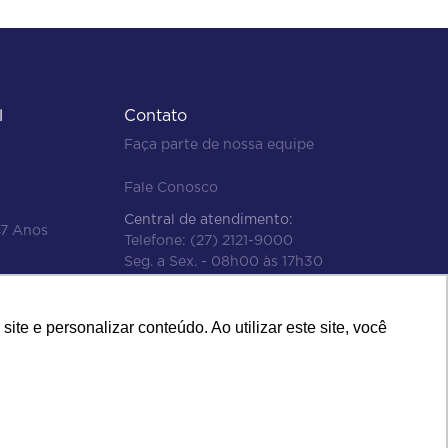
l
Contato
Faça parte de nossa equipe
Fale Conosco
Central de atendimento:
47 Anos
Telefone:
(27) 2121-9000
Seg. a Sex. - 08h00 às 17h30
e e personalizar conteúdo. Ao utilizar este site, você