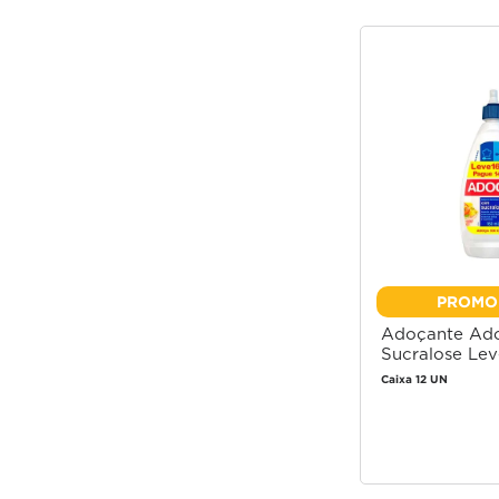
GOURMET
KOLESTON
OSRAM
SEPTIONFREE
CHEMILUB
LIEBFRAUMILCH
PERIOGARD
TIC TAC
DOWNY
GRANADO
OUROLUX
SILVO
CHEMONE
LIFE HEALTHILY
PERSONAL
TININDO
DREHER
GRECIN
OVOMALTINE
SKALA
CHITA
LIFEBUOY
PESCADOR
TIO NACHO
DRURYS
GREY GOOSE
OX
SKYN
CHIVAS
LIGHT COLOR
PETTIZ
TIO PACO
DUCOCO
GUARANY
SNOB
CHOCOCANDY
LIGHTNER
PETYBON
TODDY
DUCOPO
GURY
SNOW
CICATRICURE
LILITH
PHEBO
TOK BOTHÂNICO
DUREPOXI
PROMO
SOARES ATACADO
CIF
LIMPAKI
PIAL
TOPZ
Adoçante Ad
Sucralose Lev
HA
SOFT COLOR
CLEAR
LIMPOL
PINHO BRIL
TORCIDA
Pague 140ml
Caixa 12 UN
SOFTYS
CLESS
LIMPPANO
PINHO SOL
TRAKINAS
Faça
para
SOL
CLIGHT
LIPEX
PIRACANJUBA
TRENTO