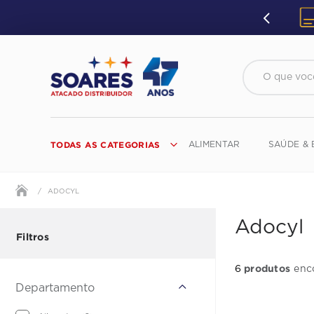
O que você 
TODAS AS CATEGORIAS
ALIMENTAR
SAÚDE & 
ADOCYL
G
K
O
S
W
C
H
L
P
T
X
D
Adocyl
GABOARDI
KANECHOM
O.B.
SABOROSAS
WILKISON
CAMPARI
HAIRLIFE
LA FLORE
PAIXÃO
TABU
XAMEGO BOM
DA VOVÓ
Filtros
SON
GALIOTTO
KARINA
ODD
SALON LINE
WISH
CAPRICCHE
HALLS
LA FRUTA
PALMEIRA
TACOLAC
DANEVA
produtos
6
GALLO
KELL-LUB
OFF
SANTA HELENA
WYBOROWA
CAPRISHOW
HANUTA
LA PREFERIDA
PALMOLIVE
TAL E QUAL
DARLING
Departamento