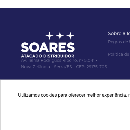
SORRISO
CLOSEUP
LISTERINE
PLAX
TRESEMMÉ
SUAVE
CLUB SOCIAL
LIZA
PLENITUD
TRIDENT
SUNDOWN
COALA
LOLA
PODEROSO
TRIM
Sobre a l
SUNLESS
COCINEIRO
LOOK
POISE
TRIO
Regras de
SUPER BONITA
COLGATE
LOOK MAIS
POLIBRIL
TROFÉU
Política de
Av. Talma Rodrigues Ribeiro, nº 5.041 -
SUPER LUB
COLORAMA
LORENZETTI
POLIFLOR
TRÁ LÁ LÁ
Nova Zelândia - Serra/ES - CEP: 29175-705
SUPERBONDER
CONDOR
LORÉAL
POM POM
TRÈS MARCHAND
SURF
CONFORT
LUKINHA
POMAROLA
Utilizamos cookies para oferecer melhor experiência, 
SUSTAGEM
CONTOURÉ
LUMINOUS WHITE
POMODORO
SUSTAGEN
COPAG
LUX
PONJITA
SYM
COPERALCOOL
LYSOFORM
POWER 1 ONE