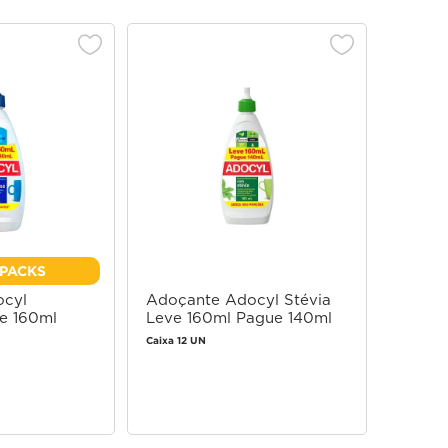
PACKS
ocyl
Adoçante Adocyl Stévia
e 160ml
Leve 160ml Pague 140ml
Caixa 12 UN
 login
Faça login
 comprar
para comprar