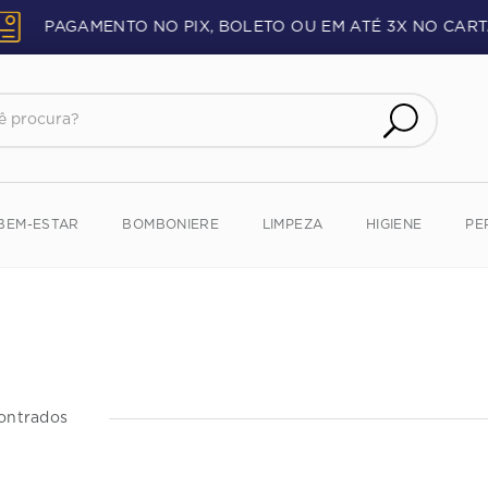
PAGAMENTO NO PIX, BOLETO OU EM ATÉ 3X NO CART
procura?
BEM-ESTAR
BOMBONIERE
LIMPEZA
HIGIENE
PE