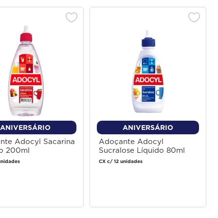
ANIVERSÁRIO
ANIVERSÁRIO
nte Adocyl Sacarina
Adoçante Adocyl
do 200ml
Sucralose Líquido 80ml
unidades
CX c/ 12 unidades
Faça login
Faça login
para comprar
para comprar