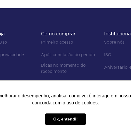
oja
Como comprar
Instituciona
 Uso
Primeiro acesso
Sobre nós
 privacidade
Após conclusão do pedido
ISO
Dicas no momento do 
Aniversário 
recebimento
Regras de devolução
Status do pedido e

melhorar o desempenho, analisar como você interage em nosso sit
acompanhamento da entrega
concorda com o uso de cookies.
Ok, entendi!