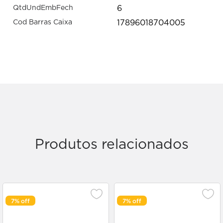
6
QtdUndEmbFech
17896018704005
Cod Barras Caixa
Produtos relacionados
7%
7%