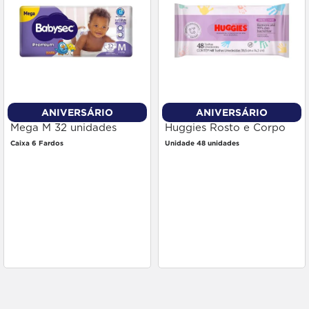
ANIVERSÁRIO
ANIVERSÁRIO
Fralda Babysec Premium
Toalha Umedecida
Mega M 32 unidades
Huggies Rosto e Corpo
48 unidades
Caixa 6 Fardos
Unidade 48 unidades