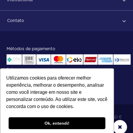
Após conclusão do pedido
Dicas no momento do recebimento
Sobre Nós
Regras de devolução
Contato
ISO
Status do pedido e acompanhamento da entrega
Aniversário 47 Anos
Faça parte de nossa equipe
Fale Conosco
Métodos de pagamento
Central de atendimento:
Telefone:
(27) 2121-9000
.
Segunda a Sexta das 8h às 17h30
Selos
Utilizamos cookies para oferecer melhor
experiência, melhorar o desempenho, analisar
como você interage em nosso site e
personalizar conteúdo. Ao utilizar este site, você
concorda com o uso de cookies.
06.698.001/0002-19 - MB 5 COMÉRCIO IMPORTAÇÃO E
Ok, entendi!
EXPORTAÇÃO LTDA - SOARES ATACADO DISTRIBUIDOR.