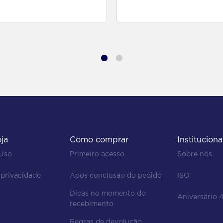
para comprar
para comprar
oja
Como comprar
Instituciona
 Uso
Primeiro acesso
Sobre nós
 privacidade
Após conclusão do pedido
ISO
Dicas no momento do 
Aniversário 
recebimento
Regras de devolução