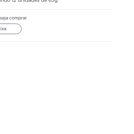
endo 12 unidades de 65g
seja comprar
ixa