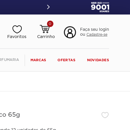
0
Faça seu login
ou
Cadastre-se
RFUMARIA
MARCAS
OFERTAS
NOVIDADES
nco 65g