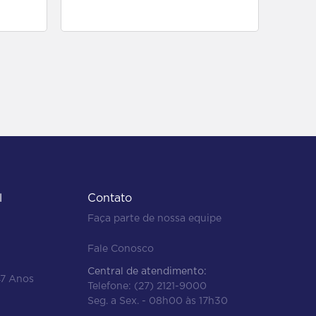
para comprar
l
Contato
Faça parte de nossa equipe
Fale Conosco
Central de atendimento:
47 Anos
Telefone:
(27) 2121-9000
Seg. a Sex. - 08h00 às 17h30