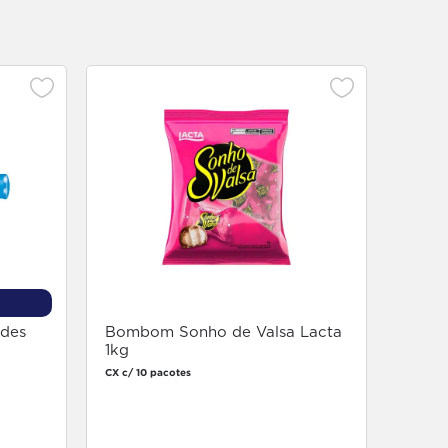
Choco
40g
Display 
ades
Bombom Sonho de Valsa Lacta
1kg
CX c/ 10 pacotes
Faça login