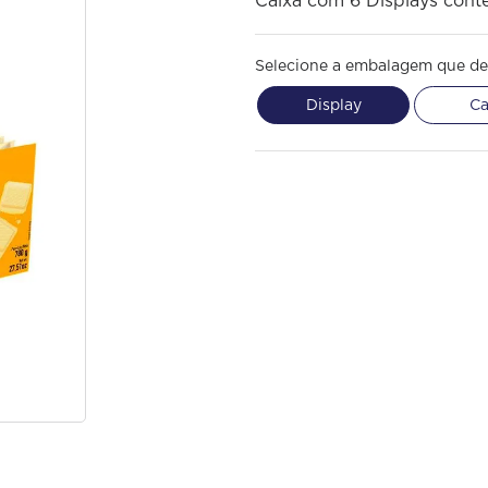
Caixa com 6 Displays cont
Selecione a embalagem que de
Display
Ca