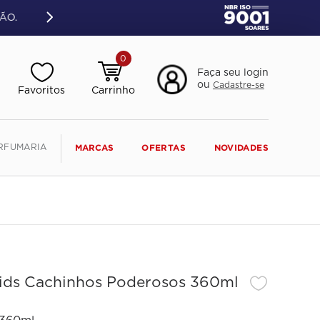
ÃO.
0
Faça seu login
ou
Cadastre-se
RFUMARIA
MARCAS
OFERTAS
NOVIDADES
ids Cachinhos Poderosos 360ml