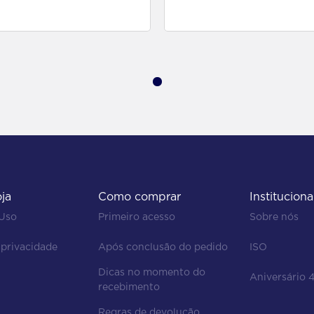
para comprar
para comprar
oja
Como comprar
Instituciona
 Uso
Primeiro acesso
Sobre nós
 privacidade
Após conclusão do pedido
ISO
Dicas no momento do 
Aniversário 
recebimento
Regras de devolução