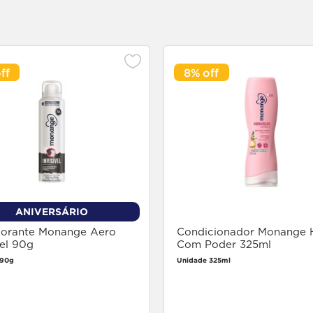
8%
ANIVERSÁRIO
orante Monange Aero
Condicionador Monange H
vel 90g
Com Poder 325ml
 90g
Unidade 325ml
Faça login
Faça login