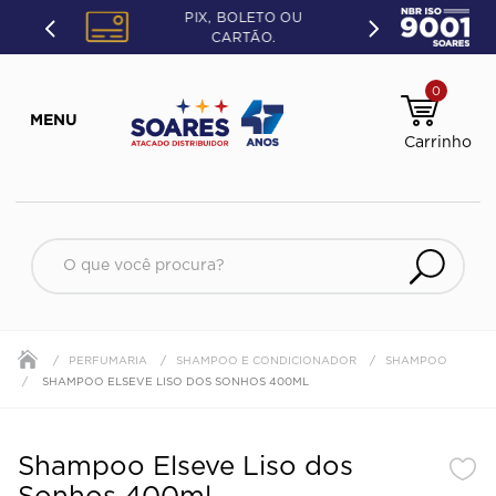
PIX, BOLETO OU
CARTÃO.
0
O que você procura?
PERFUMARIA
SHAMPOO E CONDICIONADOR
SHAMPOO
SHAMPOO ELSEVE LISO DOS SONHOS 400ML
Shampoo Elseve Liso dos