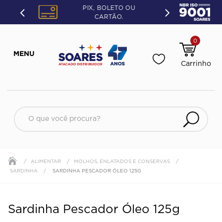
PIX, BOLETO OU
CARTÃO.
0
ALIMENTAR
MOLHOS, ENLATADOS E CONSERVAS
SARDINHA
SARDINHA PESCADOR ÓLEO 125G
Sardinha Pescador Óleo 125g