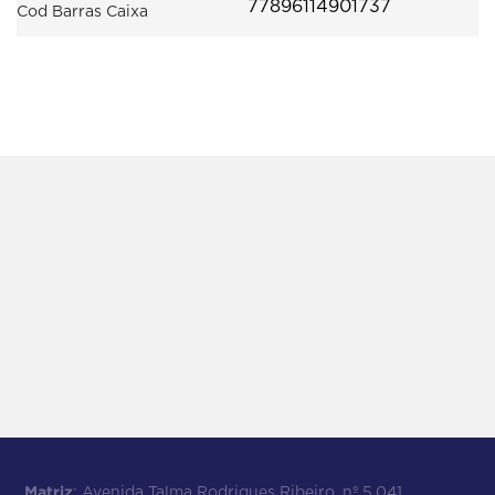
77896114901737
Cod Barras Caixa
Matriz
: Avenida Talma Rodrigues Ribeiro, nº 5.041,