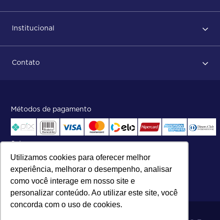
Primeiro acesso
Institucional
Após conclusão do pedido
Dicas no momento do recebimento
Sobre Nós
Regras de devolução
Contato
ISO
Status do pedido e acompanhamento da entrega
Aniversário 47 Anos
Faça parte de nossa equipe
Fale Conosco
Métodos de pagamento
Central de atendimento:
Telefone:
(27) 2121-9000
.
Segunda a Sexta das 8h às 17h30
Selos
Utilizamos cookies para oferecer melhor
experiência, melhorar o desempenho, analisar
como você interage em nosso site e
personalizar conteúdo. Ao utilizar este site, você
concorda com o uso de cookies.