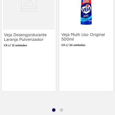
Veja Multi Uso Original
Veja Desengordurante
500ml
Laranja Pulverizador
500ml
CX c/ 24 unidades
CX c/ 12 unidades