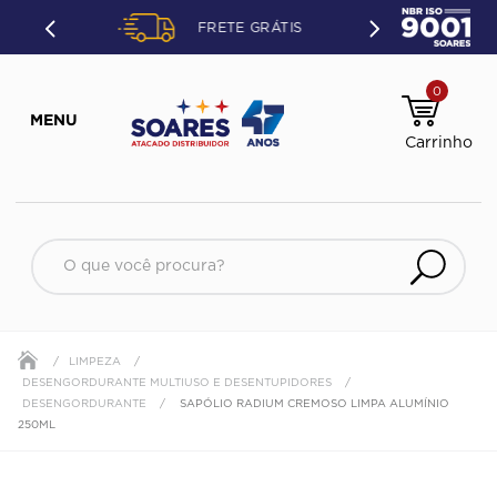
ETO OU
FRETE GRÁTIS
ÃO.
0
O que você procura?
LIMPEZA
DESENGORDURANTE MULTIUSO E DESENTUPIDORES
DESENGORDURANTE
SAPÓLIO RADIUM CREMOSO LIMPA ALUMÍNIO
250ML