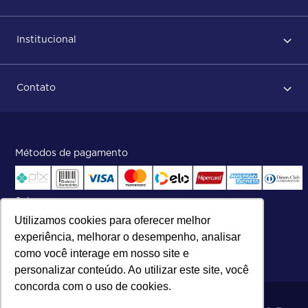
Primeiro acesso
Institucional
Após conclusão do pedido
Dicas no momento do recebimento
Sobre Nós
Regras de devolução
Contato
ISO
Status do pedido e acompanhamento da entrega
Aniversário 47 Anos
Faça parte de nossa equipe
Fale Conosco
Métodos de pagamento
Central de atendimento:
Telefone:
(27) 2121-9000
.
Segunda a Sexta das 8h às 17h30
Selos
Utilizamos cookies para oferecer melhor
experiência, melhorar o desempenho, analisar
como você interage em nosso site e
personalizar conteúdo. Ao utilizar este site, você
concorda com o uso de cookies.