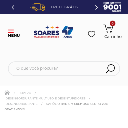
ETO OU
FRETE GRÁTIS
ÃO.
0
O que você procura?
LIMPEZA
DESENGORDURANTE MULTIUSO E DESENTUPIDORES
DESENGORDURANTE
SAPÓLIO RADIUM CREMOSO CLORO 20%
GRÁTIS 450ML