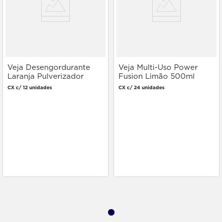
Veja Desengordurante
Veja Multi-Uso Power
Laranja Pulverizador
Fusion Limão 500ml
500ml
CX c/ 12 unidades
CX c/ 24 unidades