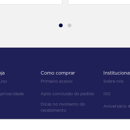
oja
Como comprar
Instituciona
 Uso
Primeiro acesso
Sobre nós
 privacidade
Após conclusão do pedido
ISO
Dicas no momento do 
Aniversário 
recebimento
Regras de devolução