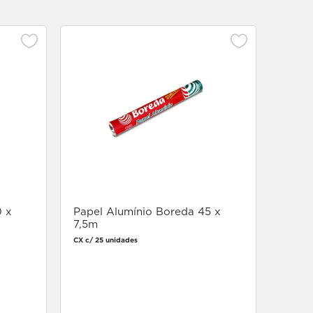
Rolo 
30m
Caixa c/
0 x
Papel Alumínio Boreda 45 x
7,5m
CX c/ 25 unidades
Faça login
para comprar