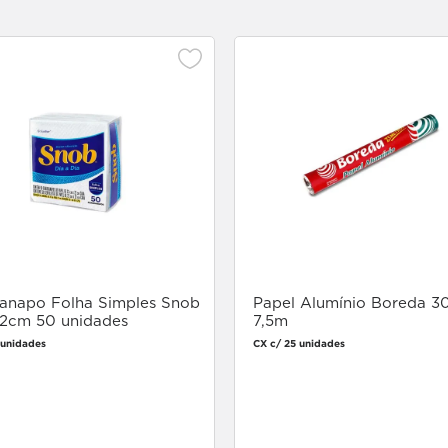
anapo Folha Simples Snob
Papel Alumínio Boreda 3
22cm 50 unidades
7,5m
 unidades
CX c/ 25 unidades
Faça login
Faça login
para comprar
para comprar