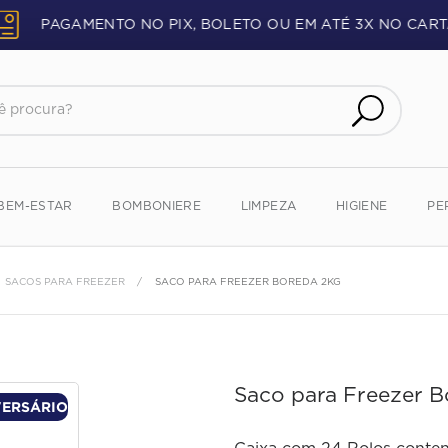
PAGAMENTO NO PIX, BOLETO OU EM ATÉ 3X NO CART
procura?
BEM-ESTAR
BOMBONIERE
LIMPEZA
HIGIENE
PE
SACOS PARA FREEZER
SACO PARA FREEZER BOREDA 2KG
Saco para Freezer B
VERSÁRIO