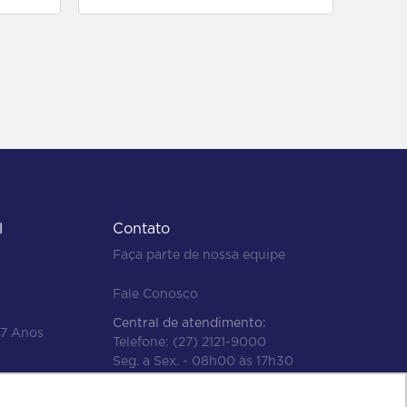
l
Contato
Faça parte de nossa equipe
Fale Conosco
Central de atendimento:
47 Anos
Telefone:
(27) 2121-9000
Seg. a Sex. - 08h00 às 17h30