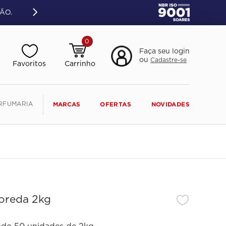
ÃO.
0
Faça seu login
ou
Cadastre-se
RFUMARIA
MARCAS
OFERTAS
NOVIDADES
oreda 2kg