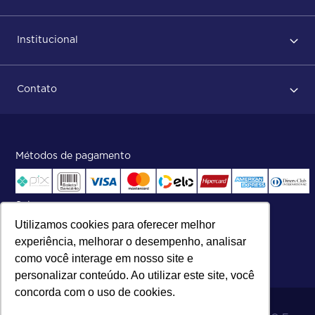
Primeiro acesso
Institucional
Após conclusão do pedido
Dicas no momento do recebimento
Sobre Nós
Regras de devolução
Contato
ISO
Status do pedido e acompanhamento da entrega
Aniversário 47 Anos
Faça parte de nossa equipe
Fale Conosco
Métodos de pagamento
Central de atendimento:
Telefone:
(27) 2121-9000
.
Segunda a Sexta das 8h às 17h30
Selos
Utilizamos cookies para oferecer melhor
experiência, melhorar o desempenho, analisar
como você interage em nosso site e
personalizar conteúdo. Ao utilizar este site, você
concorda com o uso de cookies.