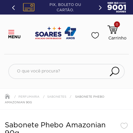
PIX, BOLETO OU
CARTÃO.
0
O que você procura?
PERFUMARIA
SABONETES
SABONETE PHEBO
AMAZONIAN 90G
Sabonete Phebo Amazonian