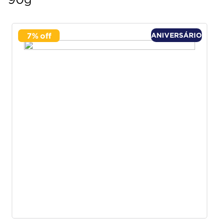
90g
7
%
ANIVERSÁRIO