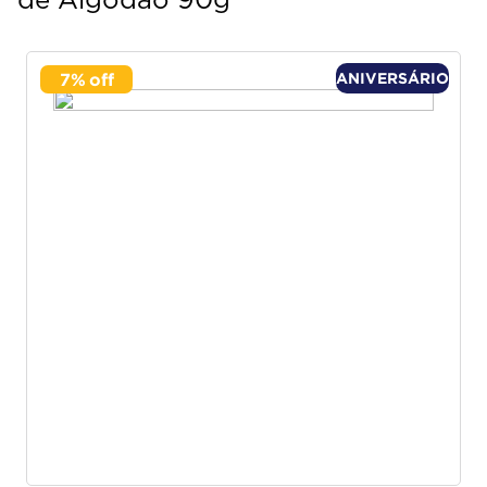
de Algodão 90g
7
%
ANIVERSÁRIO