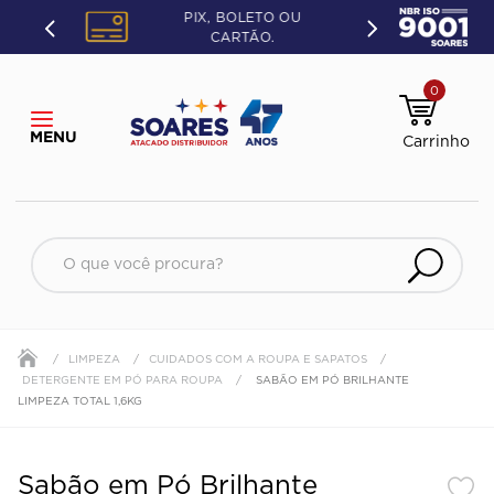
PIX, BOLETO OU
CARTÃO.
0
O que você procura?
LIMPEZA
CUIDADOS COM A ROUPA E SAPATOS
DETERGENTE EM PÓ PARA ROUPA
SABÃO EM PÓ BRILHANTE
LIMPEZA TOTAL 1,6KG
Sabão em Pó Brilhante