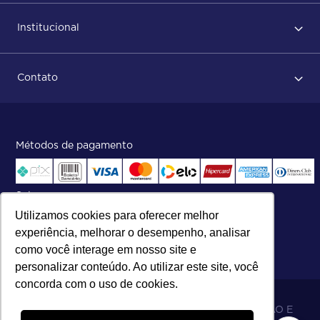
Primeiro acesso
Institucional
Após conclusão do pedido
Dicas no momento do recebimento
Sobre Nós
Regras de devolução
Contato
ISO
Status do pedido e acompanhamento da entrega
Aniversário 47 Anos
Faça parte de nossa equipe
Fale Conosco
Métodos de pagamento
Central de atendimento:
Telefone:
(27) 2121-9000
.
Segunda a Sexta das 8h às 17h30
Selos
Utilizamos cookies para oferecer melhor
experiência, melhorar o desempenho, analisar
como você interage em nosso site e
personalizar conteúdo. Ao utilizar este site, você
concorda com o uso de cookies.
06.698.001/0002-19 - MB 5 COMÉRCIO IMPORTAÇÃO E