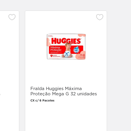
7%
Creme
Quími
Unidade
Fralda Huggies Máxima
s
Proteção Mega G 32 unidades
CX c/ 6 Pacotes
Faça login
para comprar