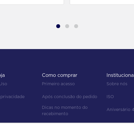
oja
Como comprar
Instituciona
 Uso
Primeiro acesso
Sobre nós
 privacidade
Após conclusão do pedido
ISO
Dicas no momento do 
Aniversário 
recebimento
Regras de devolução