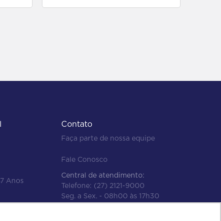
l
Contato
Faça parte de nossa equipe
Fale Conosco
Central de atendimento:
47 Anos
Telefone:
(27) 2121-9000
Seg. a Sex. - 08h00 às 17h30