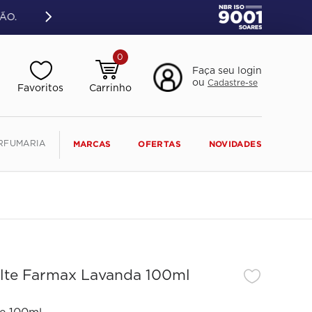
ÃO.
0
Faça seu login
ou
Cadastre-se
RFUMARIA
MARCAS
OFERTAS
NOVIDADES
te Farmax Lavanda 100ml