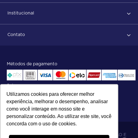
Primeiro acesso
Institucional
Após conclusão do pedido
Dicas no momento do recebimento
Sobre Nós
Regras de devolução
Contato
ISO
Status do pedido e acompanhamento da entrega
Aniversário 47 Anos
Faça parte de nossa equipe
Fale Conosco
Métodos de pagamento
Central de atendimento:
Telefone:
(27) 2121-9000
.
Segunda a Sexta das 8h às 17h30
Selos
Utilizamos cookies para oferecer melhor
experiência, melhorar o desempenho, analisar
como você interage em nosso site e
personalizar conteúdo. Ao utilizar este site, você
concorda com o uso de cookies.
06.698.001/0002-19 - MB 5 COMÉRCIO IMPORTAÇÃO E