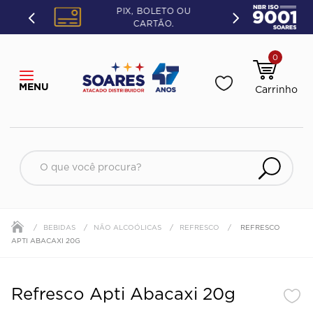
PIX, BOLETO OU
CARTÃO.
0
O que você procura?
BEBIDAS
NÃO ALCOÓLICAS
REFRESCO
REFRESCO
APTI ABACAXI 20G
Refresco Apti Abacaxi 20g