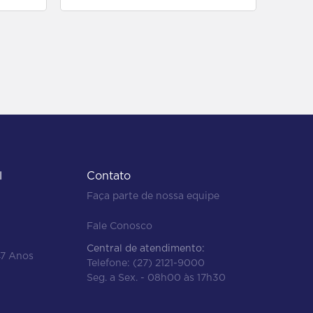
l
Contato
Faça parte de nossa equipe
Fale Conosco
Central de atendimento:
47 Anos
Telefone:
(27) 2121-9000
Seg. a Sex. - 08h00 às 17h30