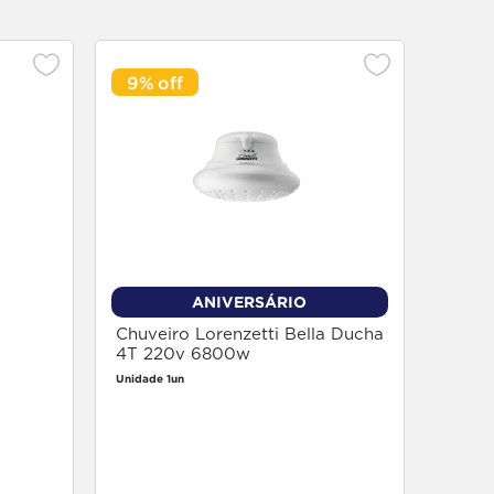
9%
7%
Óleo 
100m
CX c/ 2
ANIVERSÁRIO
Chuveiro Lorenzetti Bella Ducha
4T 220v 6800w
Unidade 1un
Faça login
para comprar