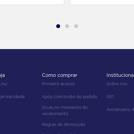
oja
Como comprar
Instituciona
 Uso
Primeiro acesso
Sobre nós
 privacidade
Após conclusão do pedido
ISO
Dicas no momento do 
Aniversário 
recebimento
Regras de devolução