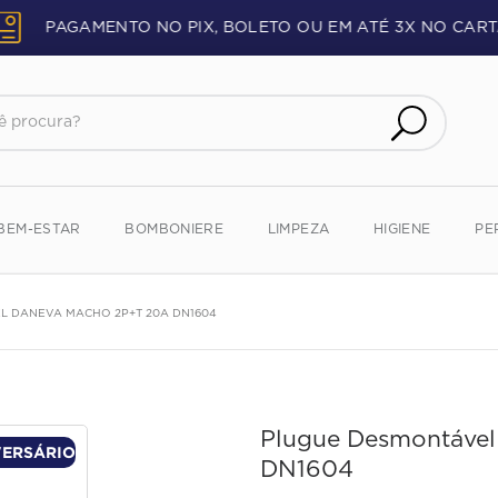
PAGAMENTO NO PIX, BOLETO OU EM ATÉ 3X NO CART
procura?
BEM-ESTAR
BOMBONIERE
LIMPEZA
HIGIENE
PE
L DANEVA MACHO 2P+T 20A DN1604
Plugue Desmontáve
VERSÁRIO
DN1604