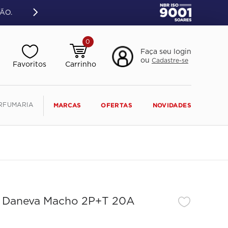
ÃO.
0
Faça seu login
ou
Cadastre-se
RFUMARIA
MARCAS
OFERTAS
NOVIDADES
l Daneva Macho 2P+T 20A