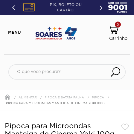
PIX, BOLETO OU
CARTÃO.
0
O que você procura?
ALIMENTAR
PIPOCA E BATATA PALHA
PIPOCA
PIPOCA PARA MICROONDAS MANTEIGA DE CINEMA YOKI 100G
Pipoca para Microondas