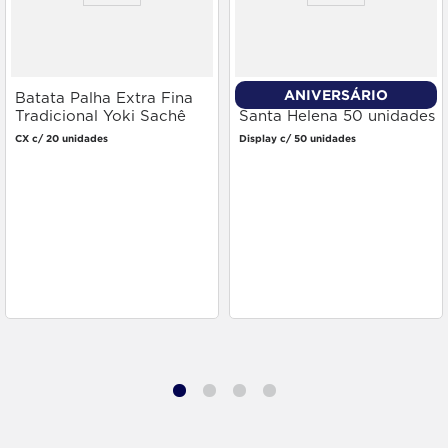
ANIVERSÁRIO
Batata Palha Extra Fina
Paçoquita Quadrada
Tradicional Yoki Sachê
Santa Helena 50 unidades
100g
CX c/ 20 unidades
Display c/ 50 unidades