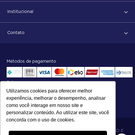
Primeiro acesso
Institucional
Após conclusão do pedido
Dicas no momento do recebimento
Sobre Nós
Regras de devolução
Contato
ISO
Status do pedido e acompanhamento da entrega
Aniversário 47 Anos
Faça parte de nossa equipe
Fale Conosco
Métodos de pagamento
Central de atendimento:
Telefone:
(27) 2121-9000
.
Segunda a Sexta das 8h às 17h30
Selos
Utilizamos cookies para oferecer melhor
experiência, melhorar o desempenho, analisar
como você interage em nosso site e
personalizar conteúdo. Ao utilizar este site, você
concorda com o uso de cookies.
06.698.001/0002-19 - MB 5 COMÉRCIO IMPORTAÇÃO E