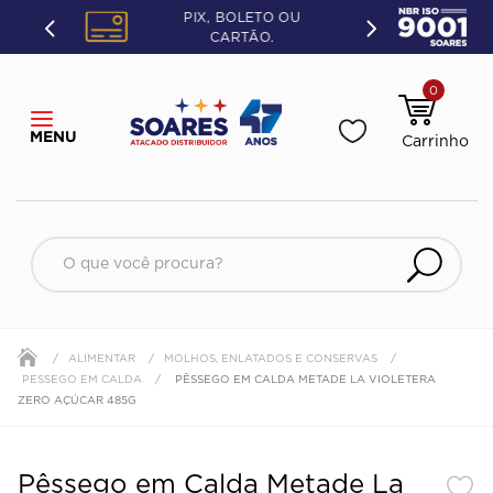
PIX, BOLETO OU
CARTÃO.
0
O que você procura?
ALIMENTAR
MOLHOS, ENLATADOS E CONSERVAS
PESSEGO EM CALDA
PÊSSEGO EM CALDA METADE LA VIOLETERA
ZERO AÇÚCAR 485G
Pêssego em Calda Metade La