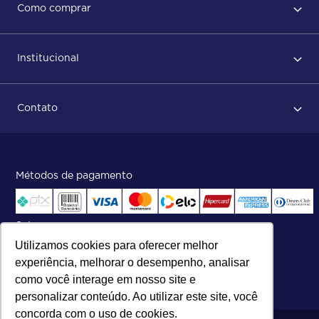
Como comprar
Política de privacidade
Primeiro acesso
Institucional
Após conclusão do pedido
Dicas no momento do recebimento
Sobre Nós
Regras de devolução
Contato
ISO
Status do pedido e acompanhamento da entrega
Aniversário 47 Anos
Faça parte de nossa equipe
Fale Conosco
Métodos de pagamento
Central de atendimento:
Telefone:
(27) 2121-9000
.
Segunda a Sexta das 8h às 17h30
Selos
Utilizamos cookies para oferecer melhor
experiência, melhorar o desempenho, analisar
como você interage em nosso site e
personalizar conteúdo. Ao utilizar este site, você
concorda com o uso de cookies.