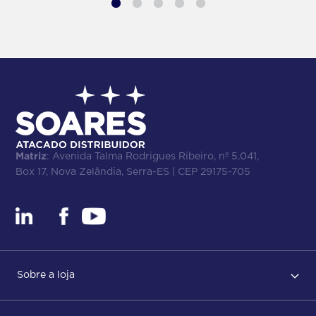
Matriz
: Avenida Talma Rodrigues Ribeiro, nº 5.041,
Box 17, Nova Zelândia, Serra-ES | CEP 29175-705
Sobre a loja
Regras de Uso