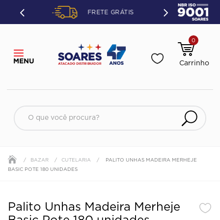
ETO OU
FRETE GRÁTIS
ÃO.
0
O que você procura?
BAZAR
CUTELARIA
PALITO UNHAS MADEIRA MERHEJE
BASIC POTE 180 UNIDADES
Palito Unhas Madeira Merheje