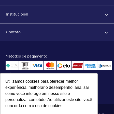
Primeiro acesso
Institucional
Após conclusão do pedido
Dicas no momento do recebimento
Sobre Nós
Regras de devolução
Contato
ISO
Status do pedido e acompanhamento da entrega
Aniversário 47 Anos
Faça parte de nossa equipe
Fale Conosco
Métodos de pagamento
Central de atendimento:
Telefone:
(27) 2121-9000
.
Segunda a Sexta das 8h às 17h30
Selos
Utilizamos cookies para oferecer melhor
experiência, melhorar o desempenho, analisar
como você interage em nosso site e
personalizar conteúdo. Ao utilizar este site, você
concorda com o uso de cookies.