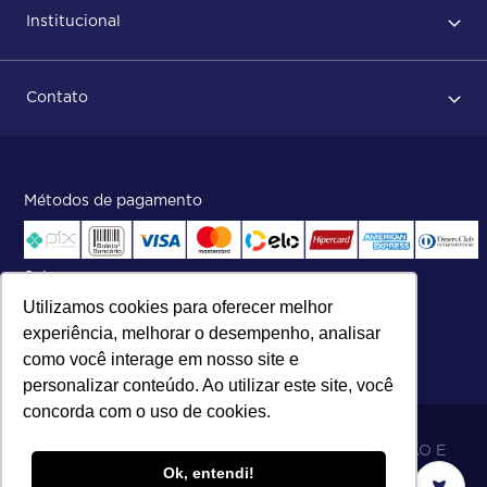
Institucional
Após conclusão do pedido
Dicas no momento do recebimento
Sobre Nós
Regras de devolução
Contato
ISO
Status do pedido e acompanhamento da entrega
Aniversário 47 Anos
Faça parte de nossa equipe
Fale Conosco
Métodos de pagamento
Central de atendimento:
Telefone:
(27) 2121-9000
.
Segunda a Sexta das 8h às 17h30
Selos
Utilizamos cookies para oferecer melhor
experiência, melhorar o desempenho, analisar
como você interage em nosso site e
personalizar conteúdo. Ao utilizar este site, você
concorda com o uso de cookies.
06.698.001/0002-19 - MB 5 COMÉRCIO IMPORTAÇÃO E
Ok, entendi!