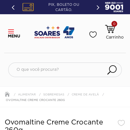
PIX, BOLETO OU
CARTÃO.
0
O que você procura?
ALIMENTAR
SOBREMESAS
CREME DE AVELÃ
OVOMALTINE CREME CROCANTE 260G
Ovomaltine Creme Crocante