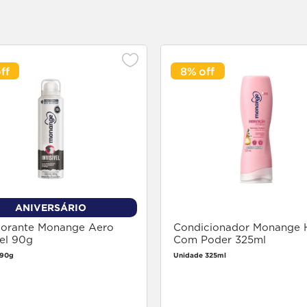
8%
ANIVERSÁRIO
orante Monange Aero
Condicionador Monange H
vel 90g
Com Poder 325ml
 90g
Unidade 325ml
Faça login
Faça login