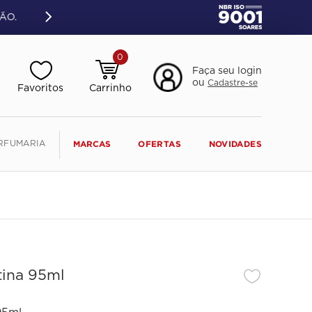
ÃO.
0
Faça seu login
ou
Cadastre-se
RFUMARIA
MARCAS
OFERTAS
NOVIDADES
tina 95ml