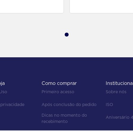
para comprar
para comprar
oja
Como comprar
Instituciona
 Uso
Primeiro acesso
Sobre nós
 privacidade
Após conclusão do pedido
ISO
Dicas no momento do 
Aniversário 
recebimento
Regras de devolução