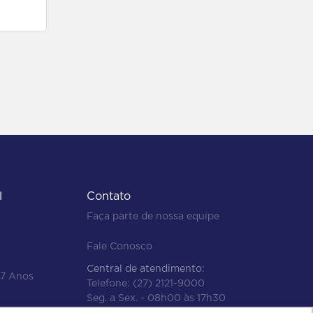
l
Contato
Faça parte de nossa equipe
Fale Conosco
Central de atendimento:
47 Anos
Telefone:
(27) 2121-9000
Seg. a Sex. - 08h00 às 17h30