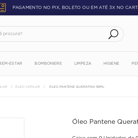
PAGAMENTO NO PIX, BOLETO OU EM ATÉ 3X NO CART
procura?
BEM-ESTAR
BOMBONIERE
LIMPEZA
HIGIENE
PE
ILAR
ÓLEO CAPILAR
ÓLEO PANTENE QUERATINA 95ML
Óleo Pantene Quera