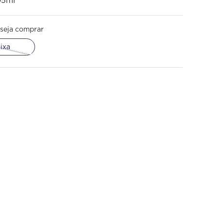
95ml
seja comprar
ixa