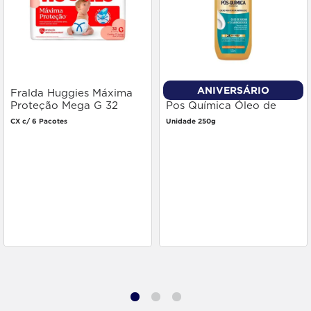
ANIVERSÁRIO
Fralda Huggies Máxima
Creme Pentear Niely Gold
Proteção Mega G 32
Pos Química Óleo de
unidades
Argan 250g
CX c/ 6 Pacotes
Unidade 250g