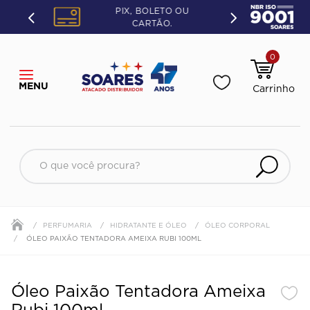
PIX, BOLETO OU
CARTÃO.
0
O que você procura?
PERFUMARIA
HIDRATANTE E ÓLEO
ÓLEO CORPORAL
ÓLEO PAIXÃO TENTADORA AMEIXA RUBI 100ML
Óleo Paixão Tentadora Ameixa