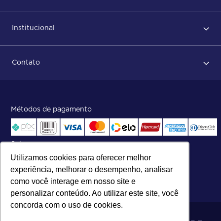
Primeiro acesso
Institucional
Após conclusão do pedido
Dicas no momento do recebimento
Sobre Nós
Regras de devolução
Contato
ISO
Status do pedido e acompanhamento da entrega
Aniversário 47 Anos
Faça parte de nossa equipe
Fale Conosco
Métodos de pagamento
Central de atendimento:
Telefone:
(27) 2121-9000
.
Segunda a Sexta das 8h às 17h30
Selos
Utilizamos cookies para oferecer melhor
experiência, melhorar o desempenho, analisar
como você interage em nosso site e
personalizar conteúdo. Ao utilizar este site, você
concorda com o uso de cookies.