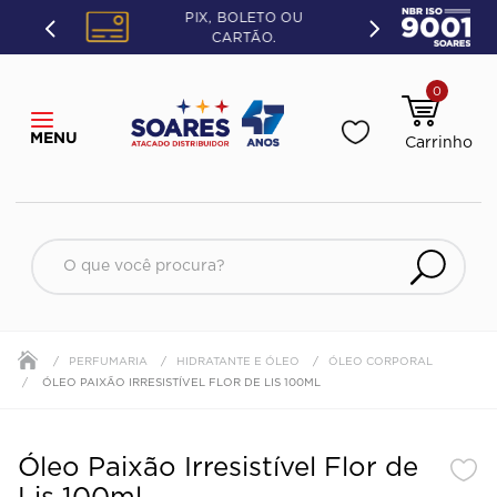
PIX, BOLETO OU
CARTÃO.
0
O que você procura?
PERFUMARIA
HIDRATANTE E ÓLEO
ÓLEO CORPORAL
ÓLEO PAIXÃO IRRESISTÍVEL FLOR DE LIS 100ML
Óleo Paixão Irresistível Flor de