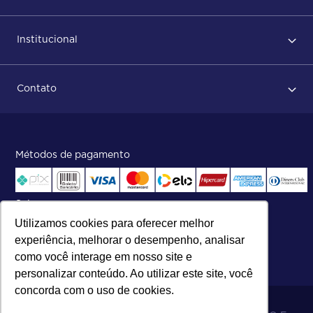
Primeiro acesso
Institucional
Após conclusão do pedido
Dicas no momento do recebimento
Sobre Nós
Regras de devolução
Contato
ISO
Status do pedido e acompanhamento da entrega
Aniversário 47 Anos
Faça parte de nossa equipe
Fale Conosco
Métodos de pagamento
Central de atendimento:
Telefone:
(27) 2121-9000
.
Segunda a Sexta das 8h às 17h30
Selos
Utilizamos cookies para oferecer melhor
experiência, melhorar o desempenho, analisar
como você interage em nosso site e
personalizar conteúdo. Ao utilizar este site, você
concorda com o uso de cookies.