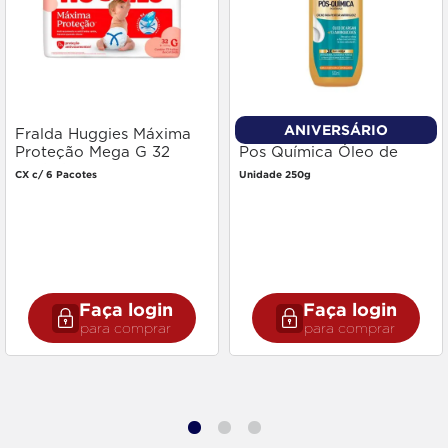
ANIVERSÁRIO
Fralda Huggies Máxima
Creme Pentear Niely Gold
Proteção Mega G 32
Pos Química Óleo de
unidades
Argan 250g
CX c/ 6 Pacotes
Unidade 250g
Faça login
Faça login
para comprar
para comprar