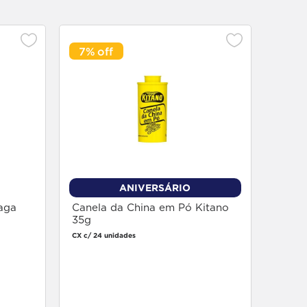
7%
Temp
CX c/ 2
ANIVERSÁRIO
aga
Canela da China em Pó Kitano
35g
CX c/ 24 unidades
Faça login
para comprar