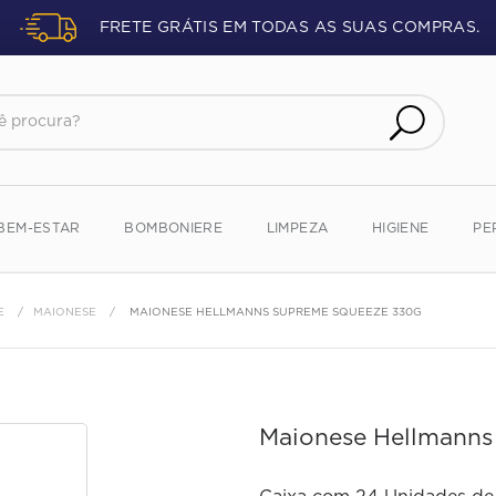
FRETE GRÁTIS EM TODAS AS SUAS COMPRAS.
procura?
BEM-ESTAR
BOMBONIERE
LIMPEZA
HIGIENE
PE
E
MAIONESE
MAIONESE HELLMANNS SUPREME SQUEEZE 330G
Maionese Hellmann