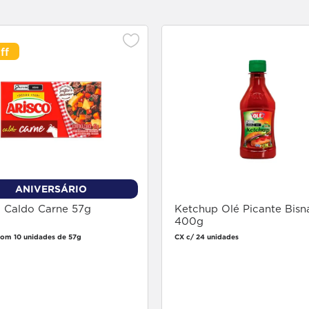
ANIVERSÁRIO
o Caldo Carne 57g
Ketchup Olé Picante Bisn
400g
com 10 unidades de 57g
CX c/ 24 unidades
Faça login
Faça login
para comprar
para comprar