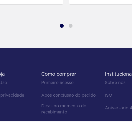
oja
Como comprar
Instituciona
 Uso
Primeiro acesso
Sobre nós
 privacidade
Após conclusão do pedido
ISO
Dicas no momento do 
Aniversário 
recebimento
Regras de devolução