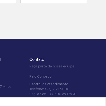
l
Contato
Faça parte de nossa equipe
Fale Conosco
Central de atendimento:
47 Anos
Telefone:
(27) 2121-9000
Seg. a Sex. - 08h00 às 17h30