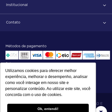
Institucional
Após conclusão do pedido
Dicas no momento do recebimento
Sobre Nós
Regras de devolução
Contato
ISO
Status do pedido e acompanhamento da entrega
Aniversário 47 Anos
Faça parte de nossa equipe
Fale Conosco
Métodos de pagamento
Central de atendimento:
Telefone:
(27) 2121-9000
.
Segunda a Sexta das 8h às 17h30
Selos
Utilizamos cookies para oferecer melhor
experiência, melhorar o desempenho, analisar
como você interage em nosso site e
personalizar conteúdo. Ao utilizar este site, você
concorda com o uso de cookies.
06.698.001/0002-19 - MB 5 COMÉRCIO IMPORTAÇÃO E
Ok, entendi!