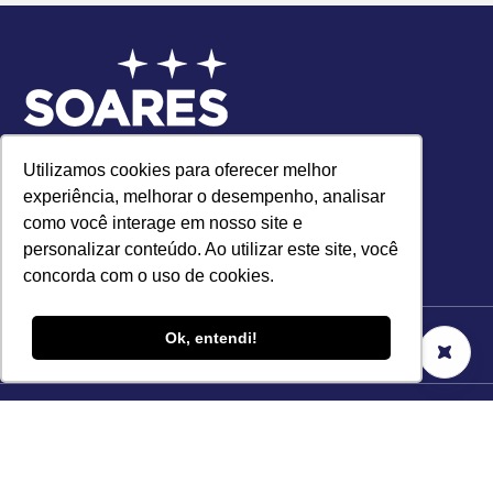
Matriz
: Avenida Talma Rodrigues Ribeiro, nº 5.041,
Utilizamos cookies para oferecer melhor
Box 17, Nova Zelândia, Serra-ES | CEP 29175-705
experiência, melhorar o desempenho, analisar
como você interage em nosso site e
personalizar conteúdo. Ao utilizar este site, você
concorda com o uso de cookies.
Ok, entendi!
Sobre a loja
Regras de Uso
Como comprar
Política de privacidade
Primeiro acesso