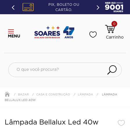
PIX, BOLETO OU
CARTÃO.
0
O que você procura?
BAZAR
CASA E CONSTRUÇÃO
LÂMPADA
LÂMPADA
BELLALUX LED 40W
Lâmpada Bellalux Led 40w