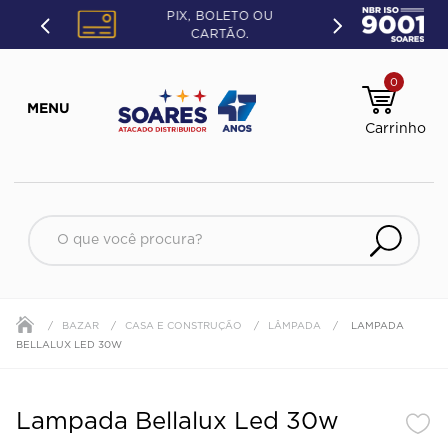
PIX, BOLETO OU
CARTÃO.
0
O que você procura?
BAZAR
CASA E CONSTRUÇÃO
LÂMPADA
LAMPADA
BELLALUX LED 30W
Lampada Bellalux Led 30w